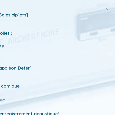
Sales pip'lets]
iollet
;
ry
apoléon Defer]
 comique
que
(enregistrement acoustique)