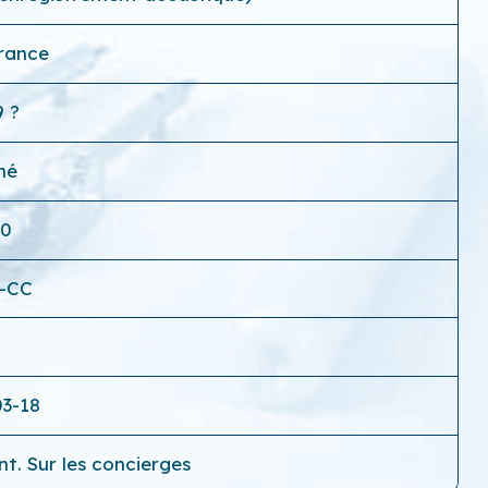
France
 ?
hé
10
4-CC
6
03-18
nt. Sur les concierges