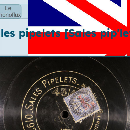
Le
honoflux
les pipelets [Sales pip'le