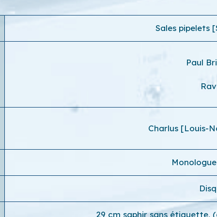
Sales pipelets [
Paul Br
Rav
Charlus [Louis-N
Monologue
Dis
29 cm saphir sans étiquette, 