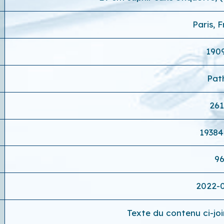
Paris, 
1909
Pat
26
1938
9
2022-
Texte du contenu ci-joi