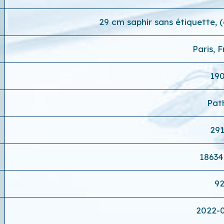
29 cm saphir sans étiquette, 
Paris, 
19
Pat
29
1863
9
2022-