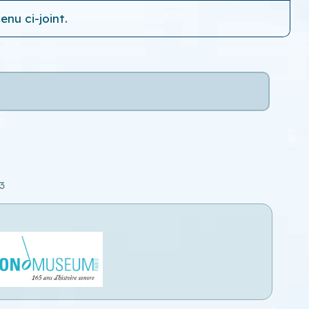
nu ci-joint.
3