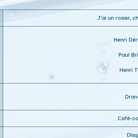
J'ai un rosier, 
Henri Dér
Paul Br
Henri T
Dra
Café-c
Dis