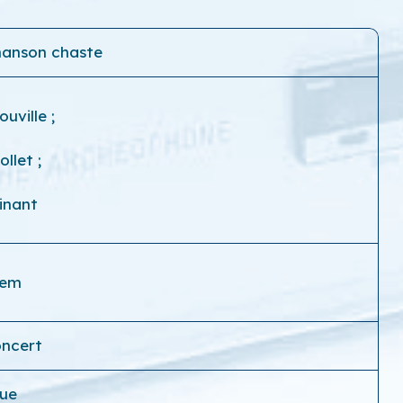
chanson chaste
ouville
;
iollet
;
inant
nem
oncert
que