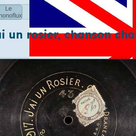
Le
honoflux
ai un rosier, chanson cha