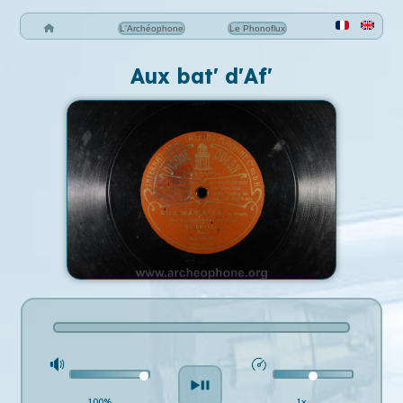
L'Archéophone
Le Phonoflux
Aux bat' d'Af'
100%
1x