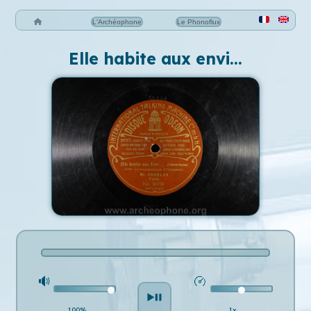
L'Archéophone
Le Phonoflux
Elle habite aux envi…
100%
1x