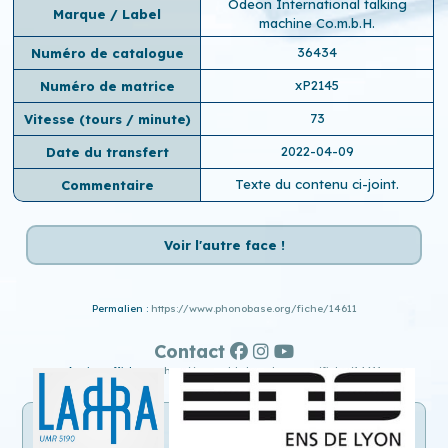
Odeon International talking
Marque / Label
machine Co.m.b.H.
36434
Numéro de catalogue
xP2145
Numéro de matrice
73
Vitesse (tours / minute)
2022-04-09
Date du transfert
Texte du contenu ci-joint.
Commentaire
Voir l'autre face !
Permalien :
https://www.phonobase.org/fiche/14611
Contact
Ancien affichage :
http://www.old.phonobase.org/fiche/14611