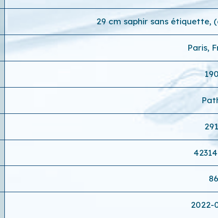
29 cm saphir sans étiquette, 
Paris, 
19
Pat
29
4231
8
2022-