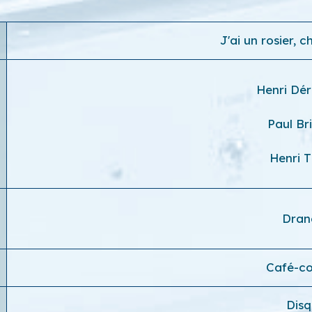
J'ai un rosier, 
Henri Dér
Paul Br
Henri T
Dra
Café-c
Dis