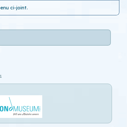
nu ci-joint.
1