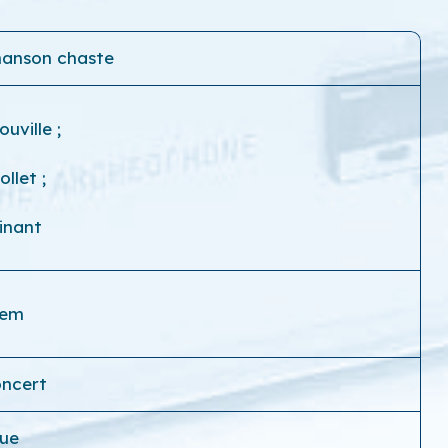
chanson chaste
ouville
;
iollet
;
inant
nem
oncert
que