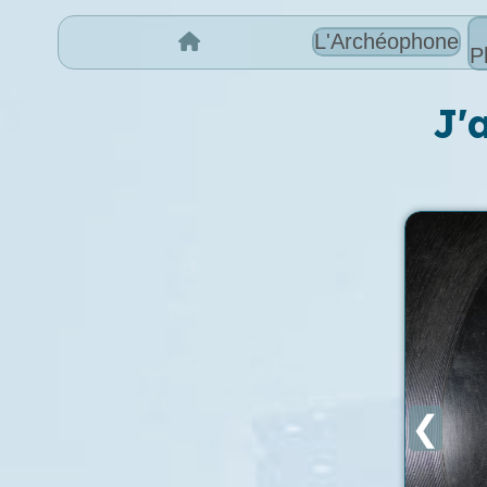
L'Archéophone
P
J'
❮