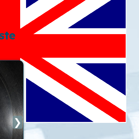
ste
❯