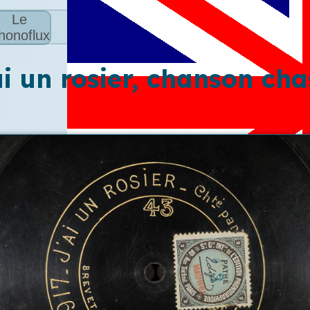
Le
honoflux
ai un rosier, chanson cha