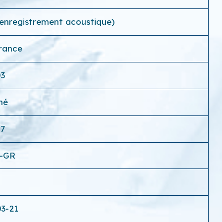
(enregistrement acoustique)
France
03
hé
17
4-GR
6
03-21