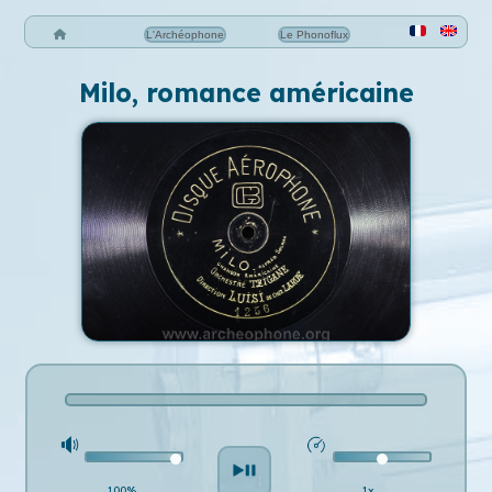
L'Archéophone
Le Phonoflux
Milo, romance américaine
100%
1x