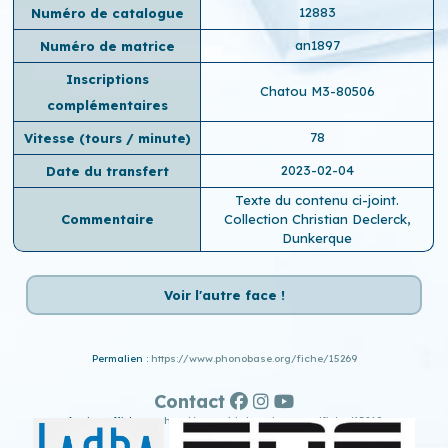
12883
Numéro de catalogue
an1897
Numéro de matrice
Inscriptions
Chatou M3-80506
complémentaires
78
Vitesse (tours / minute)
2023-02-04
Date du transfert
Texte du contenu ci-joint.
Commentaire
Collection Christian Declerck,
Dunkerque
Voir l'autre face !
Permalien :
https://www.phonobase.org/fiche/15269
Contact
Ancien affichage :
http://www.old.phonobase.org/fiche/15269