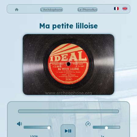
L'Archéophone
Le Phonoflux
Ma petite lilloise
100%
1x