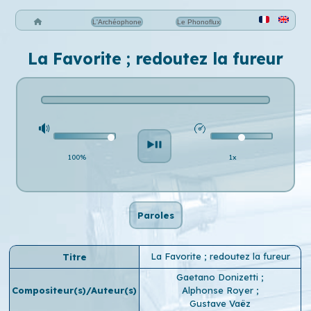
L'Archéophone
Le Phonoflux
La Favorite ; redoutez la fureur
100%
1x
Paroles
La Favorite ; redoutez la fureur
Titre
Gaetano Donizetti
;
Compositeur(s)/Auteur(s)
Alphonse Royer
;
Gustave Vaëz