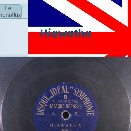
Le
honoflux
Hiawatha