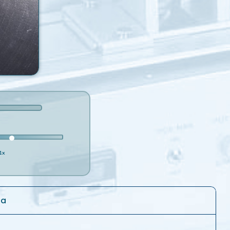
1x
ha