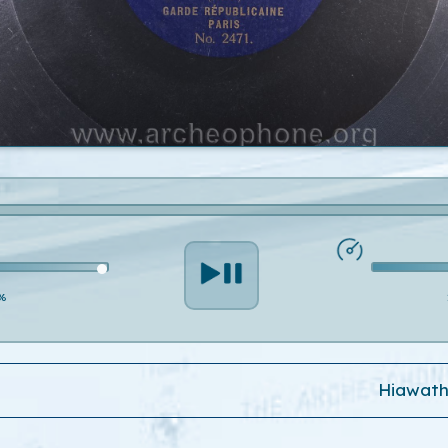
%
Hiawat