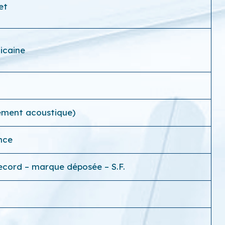
et
icaine
rement acoustique)
ance
ecord – marque déposée – S.F.