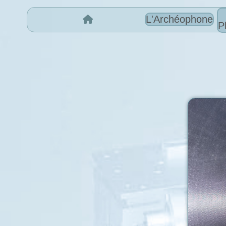
L'Archéophone
P