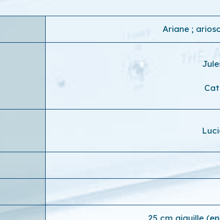
Ariane ; arios
Jul
Cat
Luci
25 cm aiguille (e