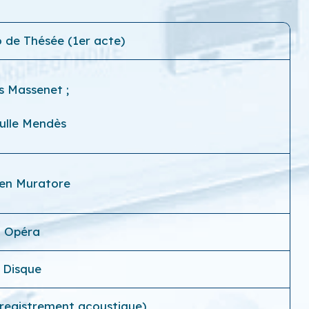
o de Thésée (1er acte)
es Massenet
;
ulle Mendès
en Muratore
Opéra
Disque
nregistrement acoustique)