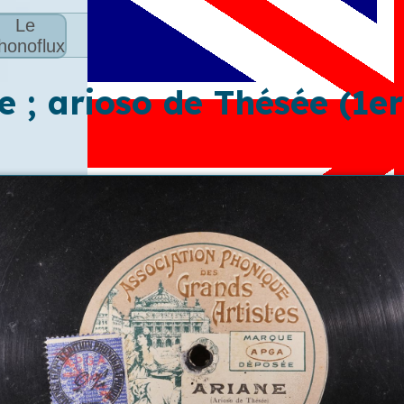
Le
honoflux
e ; arioso de Thésée (1er