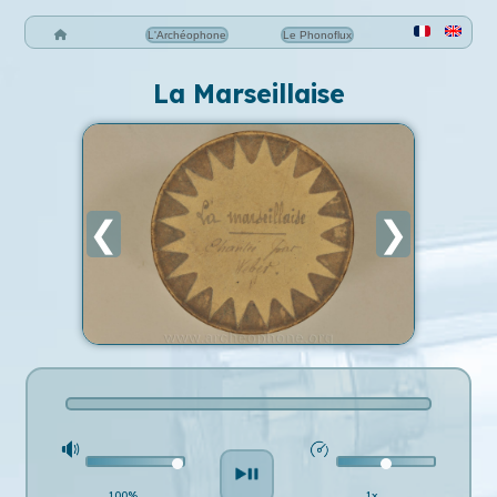
L'Archéophone
Le Phonoflux
La Marseillaise
❮
❯
100%
1x