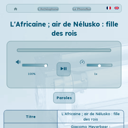
L'Archéophone
Le Phonoflux
L'Africaine ; air de Nélusko : fille
des rois
100%
1x
Paroles
L'Africaine ; air de Nélusko : fille
Titre
des rois
Giacomo Meyerbeer
;