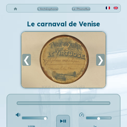
L'Archéophone
Le Phonoflux
Le carnaval de Venise
❮
❯
100%
1x