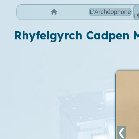
L'Archéophone
P
Rhyfelgyrch Cadpen 
❮