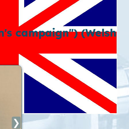
's campaign") (Welsh
❯