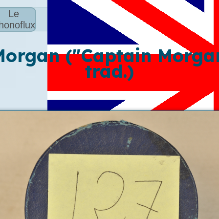
Le
honoflux
Morgan ("Captain Morgan
trad.)