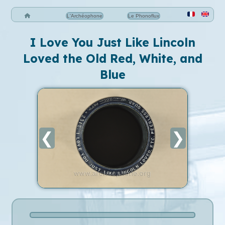
L'Archéophone
Le Phonoflux
I Love You Just Like Lincoln
Loved the Old Red, White, and
Blue
❮
❯