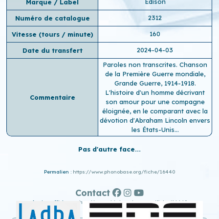
Edison
Marque / Label
2312
Numéro de catalogue
160
Vitesse (tours / minute)
2024-04-03
Date du transfert
Paroles non transcrites. Chanson
de la Première Guerre mondiale,
Grande Guerre, 1914-1918.
L'histoire d'un homme décrivant
Commentaire
son amour pour une compagne
éloignée, en le comparant avec la
dévotion d'Abraham Lincoln envers
les États-Unis…
Pas d'autre face...
Permalien :
https://www.phonobase.org/fiche/16440
Contact
Ancien affichage :
http://www.old.phonobase.org/fiche/16440