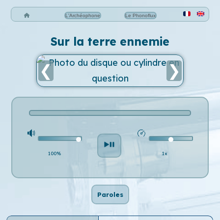
L'Archéophone
Le Phonoflux
Sur la terre ennemie
❮
❯
100%
1x
Paroles