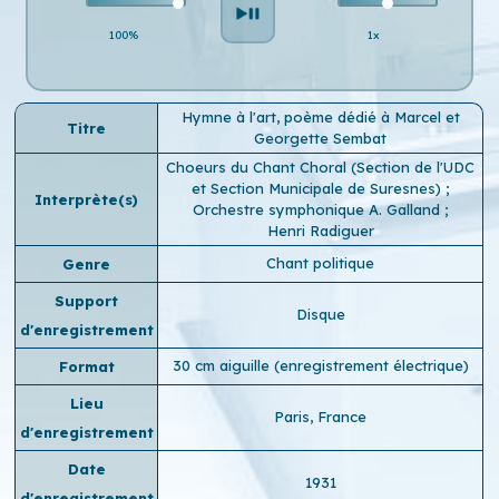
100%
1x
Hymne à l'art, poème dédié à Marcel et
Titre
Georgette Sembat
Choeurs du Chant Choral (Section de l'UDC
et Section Municipale de Suresnes)
;
Interprète(s)
Orchestre symphonique A. Galland
;
Henri Radiguer
Chant politique
Genre
Support
Disque
d'enregistrement
30 cm aiguille (enregistrement électrique)
Format
Lieu
Paris, France
d'enregistrement
Date
1931
d'enregistrement