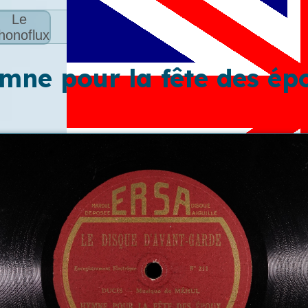
Le
honoflux
mne pour la fête des ép