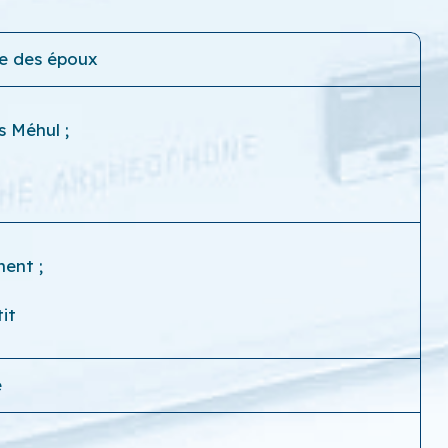
e des époux
as Méhul
;
ment
;
it
e
e