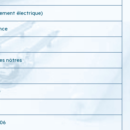
rement électrique)
ance
es nôtres
0
-06