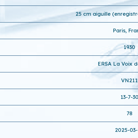
25 cm aiguille (enregist
Paris, Fr
1930
ERSA La Voix d
VN211
13-7-3
78
2025-03