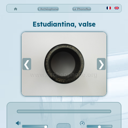
L'Archéophone
Le Phonoflux
Estudiantina, valse
❮
❯