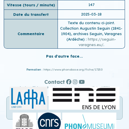
147
Vitesse (tours / minute)
2025-03-18
Date du transfert
Texte du contenu ci-joint.
Collection Augustin Seguin (1841-
Commentaire
1904), archives Seguin, Varagnes
(Ardèche) :
https://seguin-
varagnes.eu/
.
Pas d'autre face...
Permalien :
https://www.phonobase.org/fiche/17250
Contact
Ancien affichage :
http://www.old.phonobase.org/fiche/17250