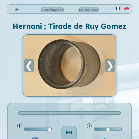
L'Archéophone
Le Phonoflux
Hernani ; Tirade de Ruy Gomez
❮
❯
100%
1x