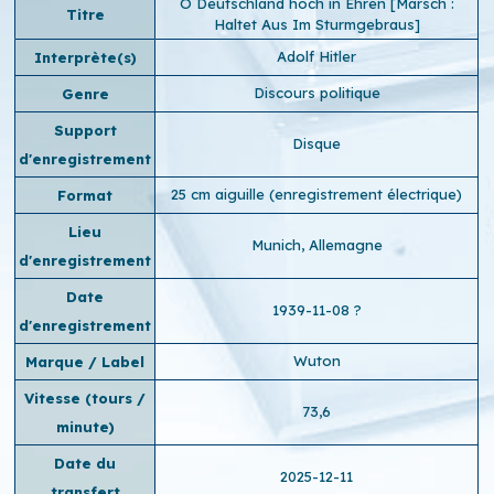
O Deutschland hoch in Ehren [Marsch :
Titre
Haltet Aus Im Sturmgebraus]
Adolf Hitler
Interprète(s)
Discours politique
Genre
Support
Disque
d'enregistrement
25 cm aiguille (enregistrement électrique)
Format
Lieu
Munich, Allemagne
d'enregistrement
Date
1939-11-08 ?
d'enregistrement
Wuton
Marque / Label
Vitesse (tours /
73,6
minute)
Date du
2025-12-11
transfert