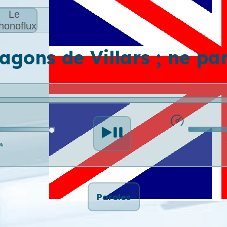
Le
honoflux
agons de Villars ; ne pa
%
Paroles