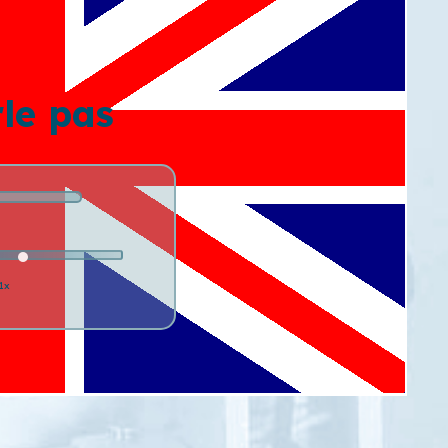
rle pas
1x