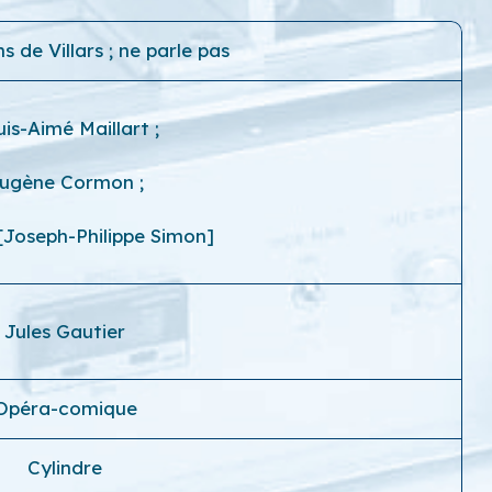
 de Villars ; ne parle pas
uis-Aimé Maillart
;
ugène Cormon
;
[Joseph-Philippe Simon]
Jules Gautier
Opéra-comique
Cylindre