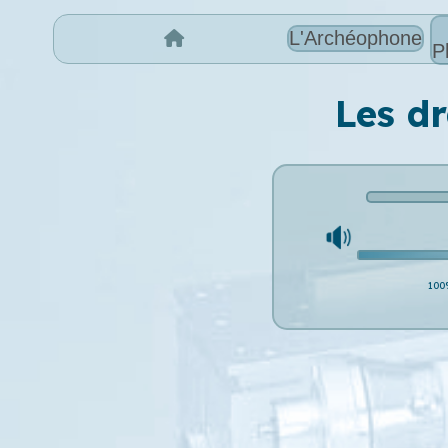
L'Archéophone
P
Les dr
100