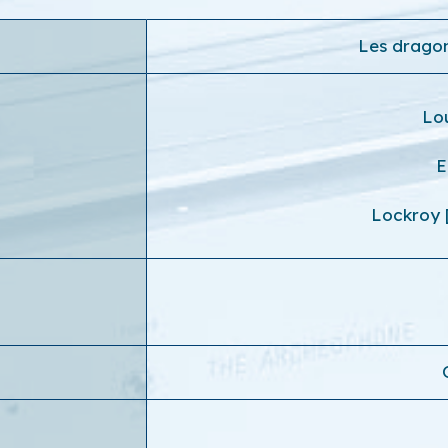
Les dragons
Lo
E
Lockroy 