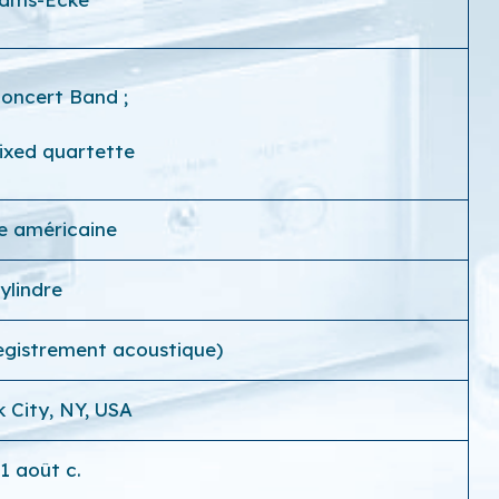
Concert Band
;
ixed quartette
e américaine
ylindre
egistrement acoustique)
 City, NY, USA
1 août c.