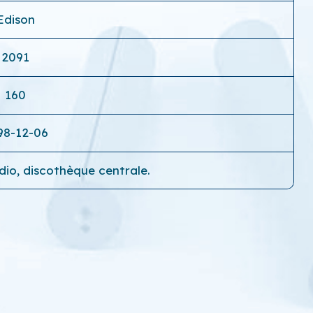
Edison
2091
160
98-12-06
adio, discothèque centrale.