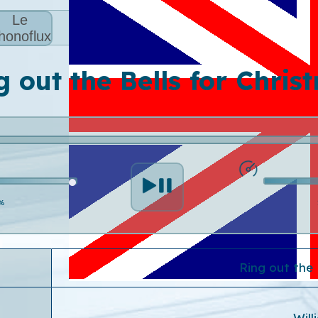
Le
honoflux
g out the Bells for Chris
%
Ring out the 
Wil