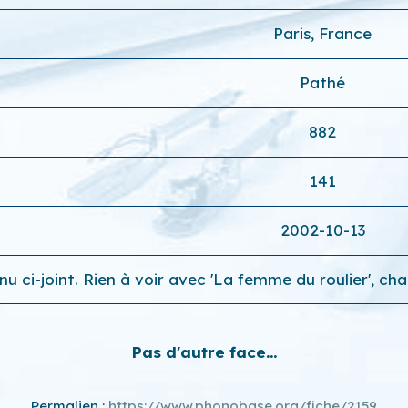
Paris, France
Pathé
882
141
2002-10-13
u ci-joint. Rien à voir avec 'La femme du roulier', ch
Pas d'autre face...
Permalien :
https://www.phonobase.org/fiche/2159