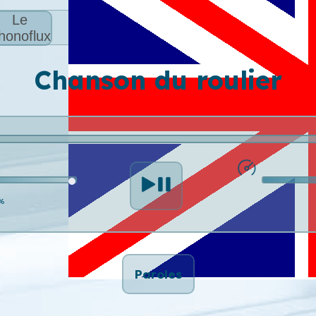
Le
honoflux
Chanson du roulier
%
Paroles