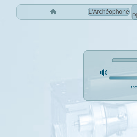
L'Archéophone
P
100