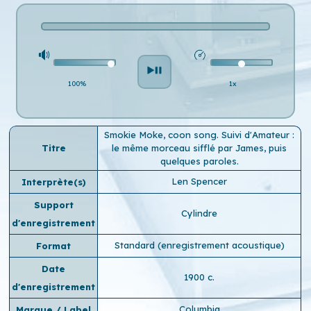
100%
1x
Smokie Moke, coon song. Suivi d'Amateur :
Titre
le même morceau sifflé par James, puis
quelques paroles.
Len Spencer
Interprète(s)
Support
Cylindre
d'enregistrement
Standard (enregistrement acoustique)
Format
Date
1900 c.
d'enregistrement
Columbia
Marque / Label