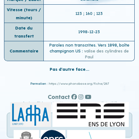
Vitesse (tours /
123 ; 160 ; 123
minute)
Date du
1998-12-23
transfert
Paroles non transcrites. Vers 1898, boîte
Commentaire
champignon US :
valise des cylindres de
Paul
Pas d'autre face...
Permalien :
https://www.phonobase.org/fiche/267
Contact
Ancien affichage :
http://www.old.phonobase.org/fiche/267