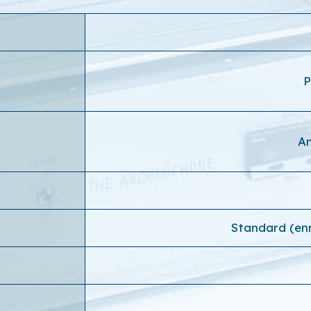
P
An
Standard (en