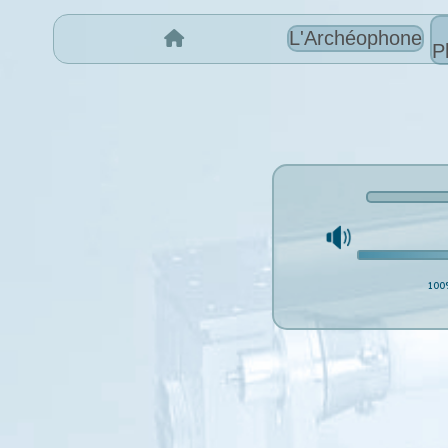
L'Archéophone
P
100