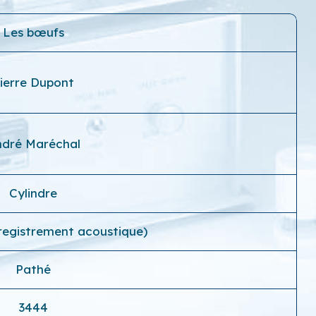
Les bœufs
ierre Dupont
dré Maréchal
Cylindre
registrement acoustique)
Pathé
3444