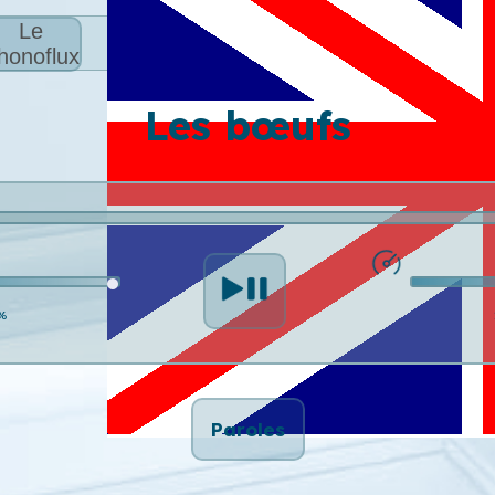
Le
honoflux
Les bœufs
%
Paroles