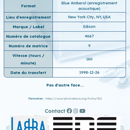
Blue Amberol (enregistrement
Format
acoustique)
New York City, NY, USA
Lieu d'enregistrement
Edison
Marque / Label
4667
Numéro de catalogue
9
Numéro de matrice
Vitesse (tours /
160
minute)
1998-12-26
Date du transfert
Pas d'autre face...
Permalien :
https://www.phonobase.org/fiche/312
Contact
Ancien affichage :
http://www.old.phonobase.org/fiche/312