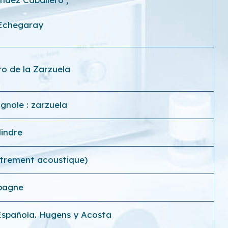
 Echegaray
ro de la Zarzuela
gnole : zarzuela
lindre
strement acoustique)
pagne
Española. Hugens y Acosta