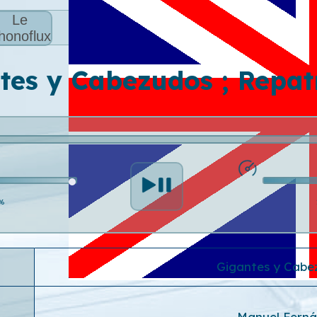
Le
honoflux
tes y Cabezudos ; Repat
%
Gigantes y Cabe
Manuel Ferná