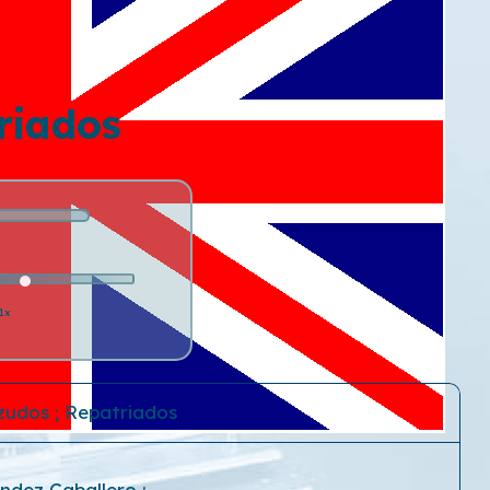
riados
1x
zudos ; Repatriados
ndez Caballero
;