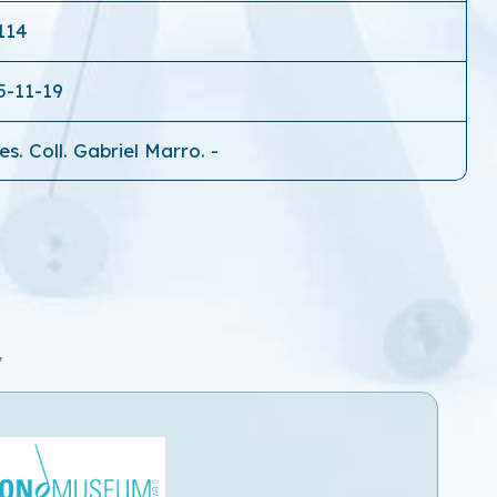
114
5-11-19
s. Coll. Gabriel Marro. -
7