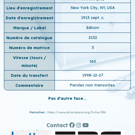
New York City, NY, USA
Lieu d'enregistrement
1913 sept. c.
Date d'enregistrement
Edison
Marque / Label
2132
Numéro de catalogue
3
Numéro de matrice
Vitesse (tours /
160
minute)
1998-12-27
Date du transfert
Paroles non transcrites.
Commentaire
Pas d'autre face...
Permalien :
https://www.phonobase.org/fiche/336
Contact
Ancien affichage :
http://www.old.phonobase.org/fiche/336