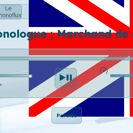
Le
honoflux
monologue ; Marchand de
%
Paroles