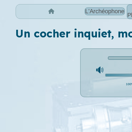
L'Archéophone
P
Un cocher inquiet, 
100