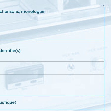
 chansons, monologue
entifié(s)
ustique)