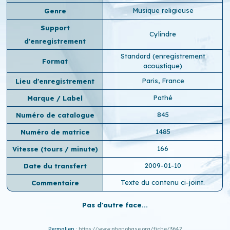
Musique religieuse
Genre
Support
Cylindre
d'enregistrement
Standard (enregistrement
Format
acoustique)
Paris, France
Lieu d'enregistrement
Pathé
Marque / Label
845
Numéro de catalogue
1485
Numéro de matrice
166
Vitesse (tours / minute)
2009-01-10
Date du transfert
Texte du contenu ci-joint.
Commentaire
Pas d'autre face...
Permalien :
https://www.phonobase.org/fiche/3642