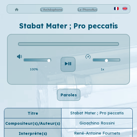
L'Archéophone
Le Phonoflux
Stabat Mater ; Pro peccatis
100%
1x
Paroles
Stabat Mater ; Pro peccatis
Titre
Gioachino Rossini
Compositeur(s)/Auteur(s)
René-Antoine Fournets
Interprète(s)