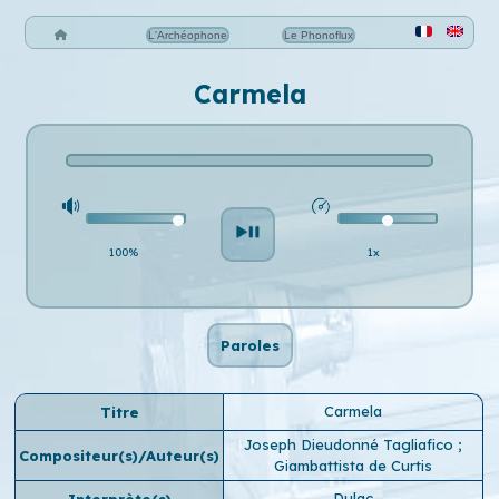
L'Archéophone
Le Phonoflux
Carmela
100%
1x
Paroles
Carmela
Titre
Joseph Dieudonné Tagliafico
;
Compositeur(s)/Auteur(s)
Giambattista de Curtis
Dulac