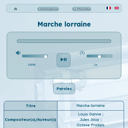
L'Archéophone
Le Phonoflux
Marche lorraine
100%
1x
Paroles
Marche lorraine
Titre
Louis Ganne
;
Compositeur(s)/Auteur(s)
Jules Jouy
;
Octave Pradels