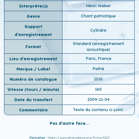
Henri Weber
Interprète(s)
Chant patriotique
Genre
Support
Cylindre
d'enregistrement
Standard (enregistrement
Format
acoustique)
Paris, France
Lieu d'enregistrement
Pathé
Marque / Label
1010
Numéro de catalogue
160
Vitesse (tours / minute)
2009-11-04
Date du transfert
Texte du contenu ci-joint.
Commentaire
Pas d'autre face...
Permalien :
https://www.phonobase.org/fiche/4217