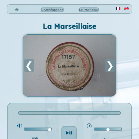
L'Archéophone
Le Phonoflux
La Marseillaise
❮
❯
100%
1x