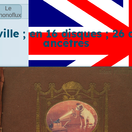
Le
honoflux
ille ; en 16 disques ; 26
ancêtres