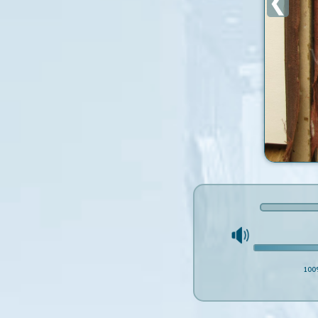
❮
100