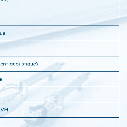
ue
ment acoustique)
e
LVM