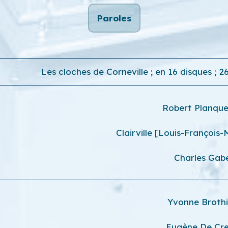
Paroles
Les cloches de Corneville ; en 16 disques ; 
Robert Planqu
Clairville [Louis-François
Charles Gab
Yvonne Broth
Eugène De Cr