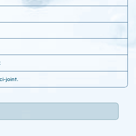
2
i-joint.