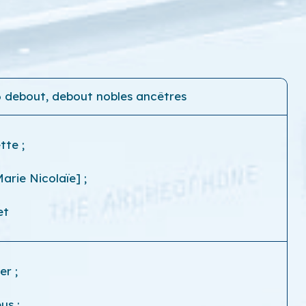
26 debout, debout nobles ancêtres
ette
;
-Marie Nicolaïe]
;
et
ier
;
eus
;