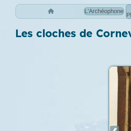
L'Archéophone
P
Les cloches de Cornev