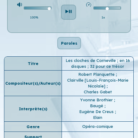
100%
1x
Paroles
Les cloches de Corneville ; en 16
Titre
disques ; 32 pour ce trésor
Robert Planquette
;
Clairville [Louis-François-Marie
Compositeur(s)/Auteur(s)
Nicolaïe]
;
Charles Gabet
Yvonne Brothier
;
Baugé
;
Interprète(s)
Eugène De Creus
;
Elain
Opéra-comique
Genre
Support