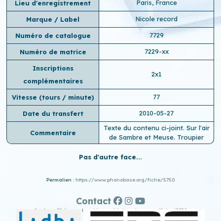
Paris, France
Lieu d'enregistrement
Nicole record
Marque / Label
7729
Numéro de catalogue
7229-xx
Numéro de matrice
Inscriptions
2x1
complémentaires
77
Vitesse (tours / minute)
2010-05-27
Date du transfert
Texte du contenu ci-joint. Sur l'air
Commentaire
de Sambre et Meuse. Troupier
Pas d'autre face...
Permalien :
https://www.phonobase.org/fiche/5750
Contact
Ancien affichage :
http://www.old.phonobase.org/fiche/5750