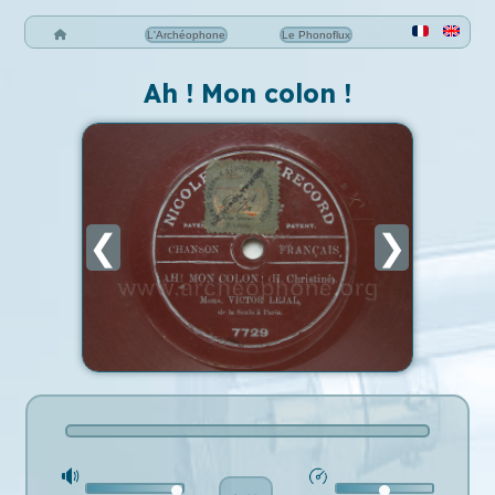
L'Archéophone
Le Phonoflux
Ah ! Mon colon !
❮
❯