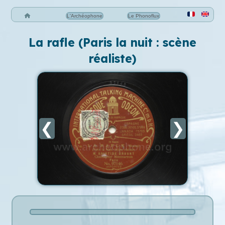
L'Archéophone
Le Phonoflux
La rafle (Paris la nuit : scène
réaliste)
❮
❯