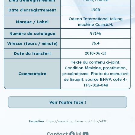
1908
Date d'enregistrement
Odeon International talking
Marque / Label
machine Co.m.b.H.
97146
Numéro de catalogue
76,4
Vitesse (tours / minute)
2010-06-13
Date du transfert
Texte du contenu ci-joint.
Condition féminine, prostitution,
Commentaire
proxénétisme. Photo du manuscrit
de Bruant, source BHVP, cote 4-
TFS-018-048
Voir l'autre face !
Permalien :
https://www.phonobase.org/fiche/6132
Contact