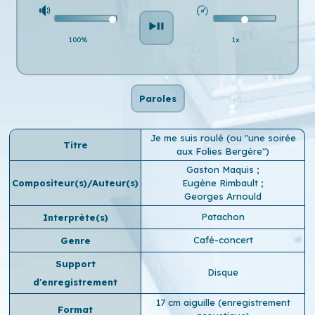
100%
1x
Paroles
Je me suis roulé (ou "une soirée
Titre
aux Folies Bergère")
Gaston Maquis
;
Compositeur(s)/Auteur(s)
Eugène Rimbault
;
Georges Arnould
Patachon
Interprète(s)
Café-concert
Genre
Support
Disque
d'enregistrement
17 cm aiguille (enregistrement
Format