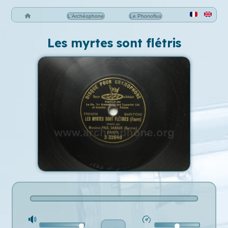
L'Archéophone
Le Phonoflux
Les myrtes sont flétris