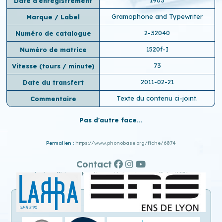
Date d'enregistrement
Gramophone and Typewriter
Marque / Label
2-32040
Numéro de catalogue
1520f-I
Numéro de matrice
73
Vitesse (tours / minute)
2011-02-21
Date du transfert
Texte du contenu ci-joint.
Commentaire
Pas d'autre face...
Permalien :
https://www.phonobase.org/fiche/6874
Contact
Ancien affichage :
http://www.old.phonobase.org/fiche/6874