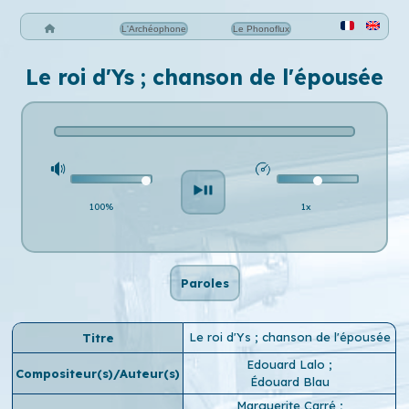
L'Archéophone
Le Phonoflux
Le roi d'Ys ; chanson de l'épousée
100%
1x
Paroles
Le roi d'Ys ; chanson de l'épousée
Titre
Edouard Lalo
;
Compositeur(s)/Auteur(s)
Édouard Blau
Marguerite Carré
;