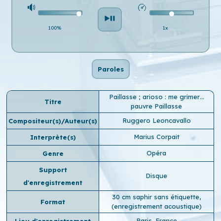
100%
1x
Paroles
Paillasse ; arioso : me grimer…
Titre
pauvre Paillasse
Ruggero Leoncavallo
Compositeur(s)/Auteur(s)
Marius Corpait
Interprète(s)
Opéra
Genre
Support
Disque
d'enregistrement
30 cm saphir sans étiquette,
Format
(enregistrement acoustique)
Paris, France
Lieu d'enregistrement