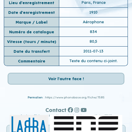
Paris, France
Lieu d'enregistrement
1910
Date d'enregistrement
Aérophone
Marque / Label
834
Numéro de catalogue
80,5
Vitesse (tours / minute)
2011-07-13
Date du transfert
Texte du contenu ci-joint.
Commentaire
Voir l'autre face !
Permalien :
https://www.phonobase.org/fiche/7585
Contact
Ancien affichage :
http://www.old.phonobase.org/fiche/7585