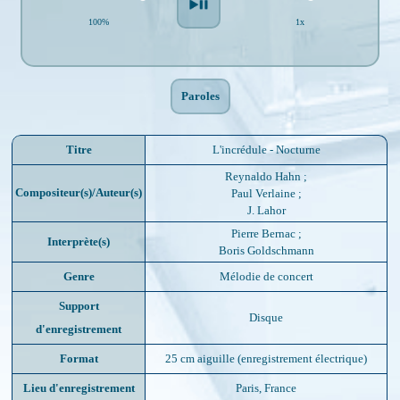
100%
1x
Paroles
Titre
L'incrédule - Nocturne
Reynaldo Hahn
;
Compositeur(s)/Auteur(s)
Paul Verlaine
;
J. Lahor
Pierre Bernac
;
Interprète(s)
Boris Goldschmann
Genre
Mélodie de concert
Support
Disque
d'enregistrement
Format
25 cm aiguille (enregistrement électrique)
Lieu d'enregistrement
Paris, France