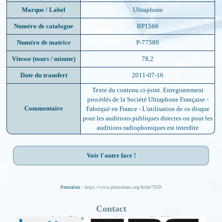
Marque / Label
Ultraphone
Numéro de catalogue
BP1566
Numéro de matrice
P-77589
Vitesse (tours / minute)
78,2
Date du transfert
2011-07-16
Texte du contenu ci-joint. Enregistrement
procédés de la Société Ultraphone Française -
Commentaire
Fabriqué en France - L'utilisation de ce disque
pour les auditions publiques directes ou pour les
auditions radiophoniques est interdite
Voir l'autre face !
Permalien :
https://www.phonobase.org/fiche/7639
Contact
Ancien affichage :
http://www.old.phonobase.org/fiche/7639