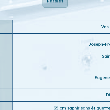
Paroles
Vas-
Joseph-Fr
Sai
Eugène
D
35 cm saphir sans étiquett