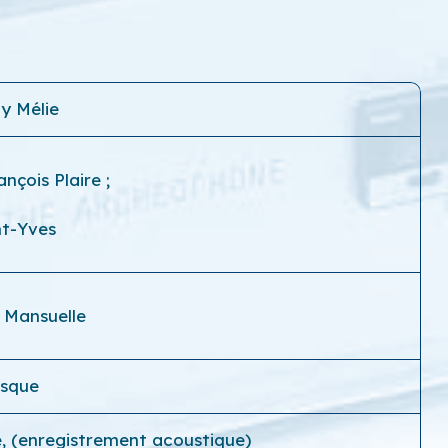
y Mélie
ançois Plaire
;
nt-Yves
 Mansuelle
isque
e, (enregistrement acoustique)