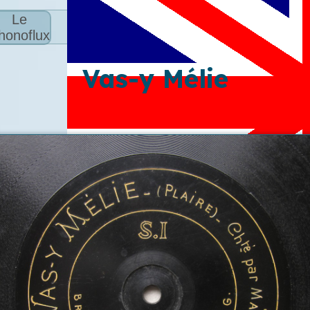
Le
honoflux
Vas-y Mélie