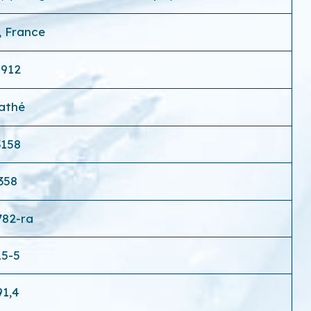
, France
1912
athé
3158
358
782-ra
15-5
91,4