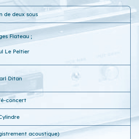
n de deux sous
ges Flateau
;
l Le Peltier
arl Ditan
fé-concert
Cylindre
gistrement acoustique)