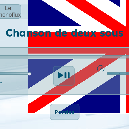
Le
honoflux
Chanson de deux sous
%
Paroles