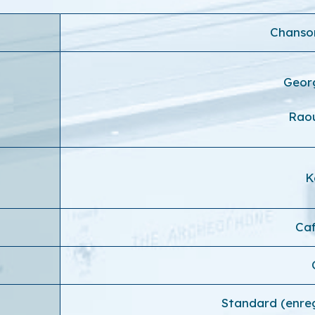
Chanso
Geor
Raou
K
Ca
Standard (enre