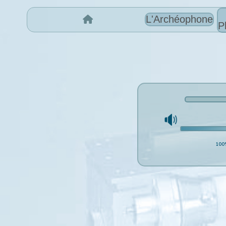
L'Archéophone
P
100