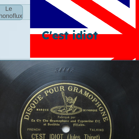
Le
honoflux
C'est idiot