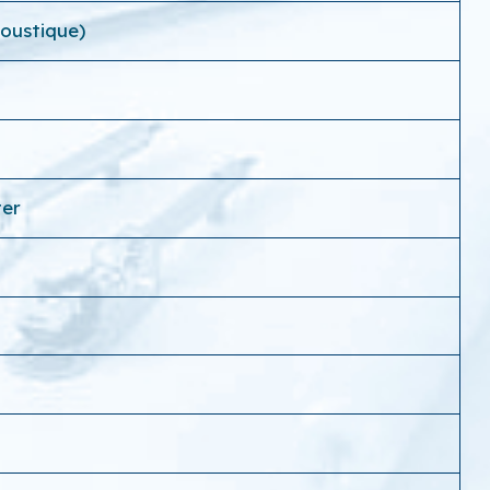
coustique)
ter