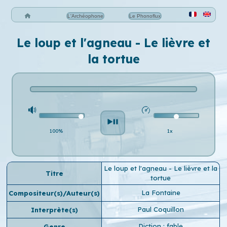
L'Archéophone
Le Phonoflux
Le loup et l'agneau - Le lièvre et
la tortue
100%
1x
Le loup et l'agneau - Le lièvre et la
Titre
tortue
La Fontaine
Compositeur(s)/Auteur(s)
Paul Coquillon
Interprète(s)
Diction : fable
Genre