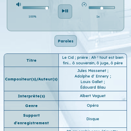
100%
1x
Paroles
Le Cid ; prière : Ah ! tout est bien
Titre
fini... ô souverain, ô juge, ô père
Jules Massenet
;
Adolphe d' Ennery
;
Compositeur(s)/Auteur(s)
Louis Gallet
;
Édouard Blau
Albert Vaguet
Interprète(s)
Opéra
Genre
Support
Disque
d'enregistrement