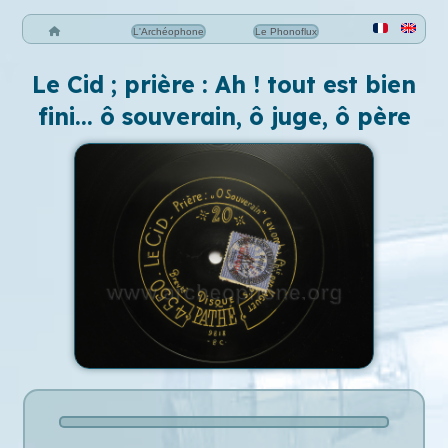
L'Archéophone
Le Phonoflux
Le Cid ; prière : Ah ! tout est bien
fini... ô souverain, ô juge, ô père