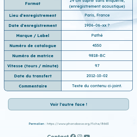
29 cm saphir sans étiquette,
Format
(enregistrement acoustique)
Paris, France
Lieu d'enregistrement
1906-06-xx ?
Date d'enregistrement
Pathé
Marque / Label
4550
Numéro de catalogue
9818-BC
Numéro de matrice
97
Vitesse (tours / minute)
2012-10-02
Date du transfert
Texte du contenu ci-joint.
Commentaire
Voir l'autre face !
Permalien :
https://www.phonobase.org/fiche/8663
Contact