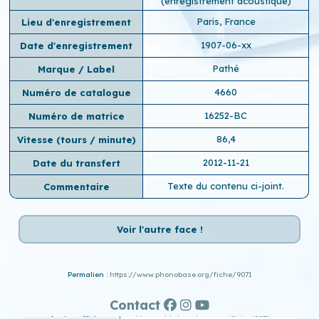
(enregistrement acoustique)
Paris, France
Lieu d'enregistrement
1907-06-xx
Date d'enregistrement
Pathé
Marque / Label
4660
Numéro de catalogue
16252-BC
Numéro de matrice
86,4
Vitesse (tours / minute)
2012-11-21
Date du transfert
Texte du contenu ci-joint.
Commentaire
Voir l'autre face !
Permalien :
https://www.phonobase.org/fiche/9071
Contact
Ancien affichage :
http://www.old.phonobase.org/fiche/9071